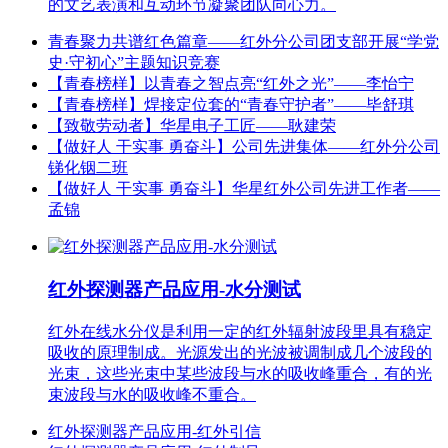
的文艺表演和互动环节凝聚团队向心力。
青春聚力共谱红色篇章——红外分公司团支部开展“学党
史·守初心”主题知识竞赛
【青春榜样】以青春之智点亮“红外之光”——李怡宁
【青春榜样】焊接定位套的“青春守护者”——毕舒琪
【致敬劳动者】华星电子工匠——耿建荣
【做好人 干实事 勇奋斗】公司先进集体——红外分公司
锑化铟二班
【做好人 干实事 勇奋斗】华星红外公司先进工作者——
孟锦
红外探测器产品应用-水分测试
红外在线水分仪是利用一定的红外辐射波段里具有稳定
吸收的原理制成。光源发出的光波被调制成几个波段的
光束，这些光束中某些波段与水的吸收峰重合，有的光
束波段与水的吸收峰不重合。
红外探测器产品应用-红外引信