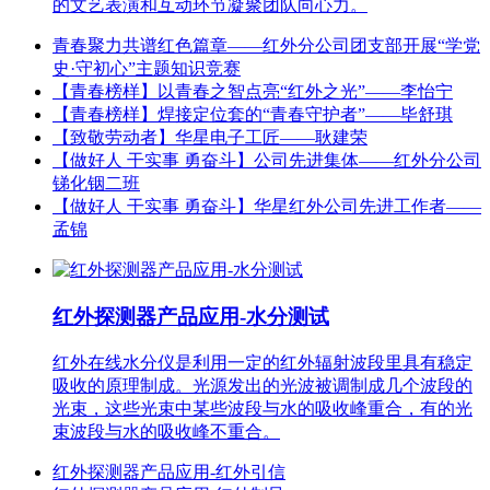
的文艺表演和互动环节凝聚团队向心力。
青春聚力共谱红色篇章——红外分公司团支部开展“学党
史·守初心”主题知识竞赛
【青春榜样】以青春之智点亮“红外之光”——李怡宁
【青春榜样】焊接定位套的“青春守护者”——毕舒琪
【致敬劳动者】华星电子工匠——耿建荣
【做好人 干实事 勇奋斗】公司先进集体——红外分公司
锑化铟二班
【做好人 干实事 勇奋斗】华星红外公司先进工作者——
孟锦
红外探测器产品应用-水分测试
红外在线水分仪是利用一定的红外辐射波段里具有稳定
吸收的原理制成。光源发出的光波被调制成几个波段的
光束，这些光束中某些波段与水的吸收峰重合，有的光
束波段与水的吸收峰不重合。
红外探测器产品应用-红外引信