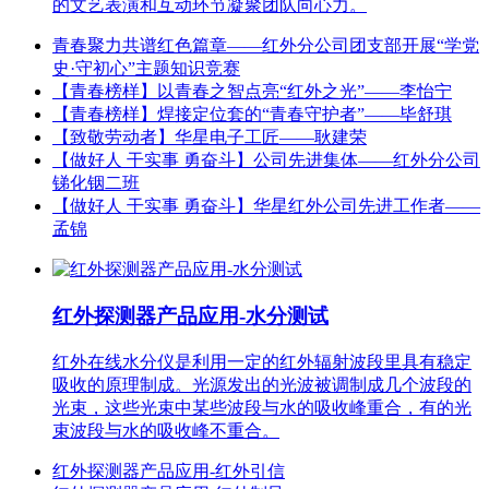
的文艺表演和互动环节凝聚团队向心力。
青春聚力共谱红色篇章——红外分公司团支部开展“学党
史·守初心”主题知识竞赛
【青春榜样】以青春之智点亮“红外之光”——李怡宁
【青春榜样】焊接定位套的“青春守护者”——毕舒琪
【致敬劳动者】华星电子工匠——耿建荣
【做好人 干实事 勇奋斗】公司先进集体——红外分公司
锑化铟二班
【做好人 干实事 勇奋斗】华星红外公司先进工作者——
孟锦
红外探测器产品应用-水分测试
红外在线水分仪是利用一定的红外辐射波段里具有稳定
吸收的原理制成。光源发出的光波被调制成几个波段的
光束，这些光束中某些波段与水的吸收峰重合，有的光
束波段与水的吸收峰不重合。
红外探测器产品应用-红外引信