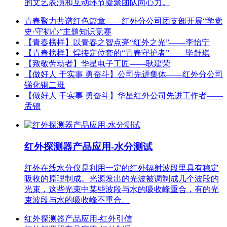
的文艺表演和互动环节凝聚团队向心力。
青春聚力共谱红色篇章——红外分公司团支部开展“学党
史·守初心”主题知识竞赛
【青春榜样】以青春之智点亮“红外之光”——李怡宁
【青春榜样】焊接定位套的“青春守护者”——毕舒琪
【致敬劳动者】华星电子工匠——耿建荣
【做好人 干实事 勇奋斗】公司先进集体——红外分公司
锑化铟二班
【做好人 干实事 勇奋斗】华星红外公司先进工作者——
孟锦
红外探测器产品应用-水分测试
红外在线水分仪是利用一定的红外辐射波段里具有稳定
吸收的原理制成。光源发出的光波被调制成几个波段的
光束，这些光束中某些波段与水的吸收峰重合，有的光
束波段与水的吸收峰不重合。
红外探测器产品应用-红外引信