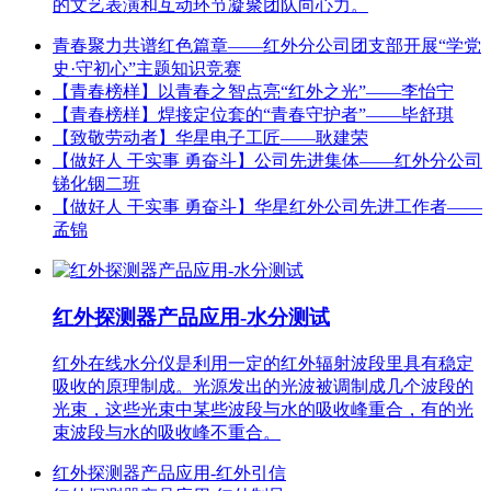
的文艺表演和互动环节凝聚团队向心力。
青春聚力共谱红色篇章——红外分公司团支部开展“学党
史·守初心”主题知识竞赛
【青春榜样】以青春之智点亮“红外之光”——李怡宁
【青春榜样】焊接定位套的“青春守护者”——毕舒琪
【致敬劳动者】华星电子工匠——耿建荣
【做好人 干实事 勇奋斗】公司先进集体——红外分公司
锑化铟二班
【做好人 干实事 勇奋斗】华星红外公司先进工作者——
孟锦
红外探测器产品应用-水分测试
红外在线水分仪是利用一定的红外辐射波段里具有稳定
吸收的原理制成。光源发出的光波被调制成几个波段的
光束，这些光束中某些波段与水的吸收峰重合，有的光
束波段与水的吸收峰不重合。
红外探测器产品应用-红外引信