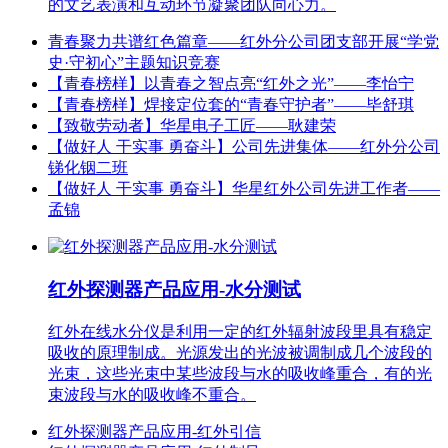
的文艺表演和互动环节凝聚团队向心力。
青春聚力共谱红色篇章——红外分公司团支部开展“学党
史·守初心”主题知识竞赛
【青春榜样】以青春之智点亮“红外之光”——李怡宁
【青春榜样】焊接定位套的“青春守护者”——毕舒琪
【致敬劳动者】华星电子工匠——耿建荣
【做好人 干实事 勇奋斗】公司先进集体——红外分公司
锑化铟二班
【做好人 干实事 勇奋斗】华星红外公司先进工作者——
孟锦
红外探测器产品应用-水分测试
红外在线水分仪是利用一定的红外辐射波段里具有稳定
吸收的原理制成。光源发出的光波被调制成几个波段的
光束，这些光束中某些波段与水的吸收峰重合，有的光
束波段与水的吸收峰不重合。
红外探测器产品应用-红外引信